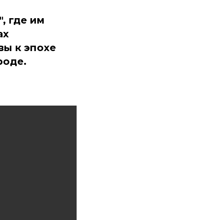
, где им
ах
вы к эпохе
роде.