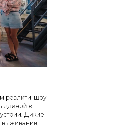
ом реалити-шоу
ь длиной в
устрии. Дикие
а выживание,