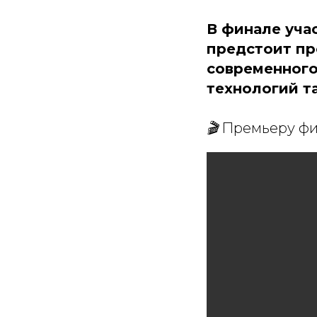
В финале учас
предстоит пр
современного 
технологий та
🎬 Премьеру ф