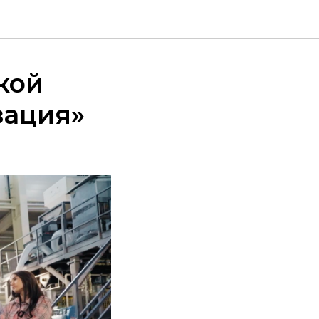
кой
зация»